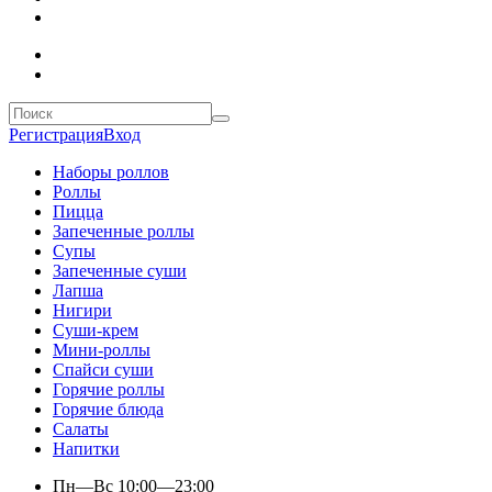
Регистрация
Вход
Наборы роллов
Роллы
Пицца
Запеченные роллы
Супы
Запеченные суши
Лапша
Нигири
Суши-крем
Мини-роллы
Спайси суши
Горячие роллы
Горячие блюда
Салаты
Напитки
Пн—Вс
10:00—23:00