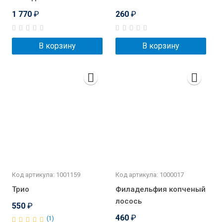
1 770
₽
260
₽
В корзину
В корзину
Код артикула: 1001159
Код артикула: 1000017
Трио
Филадельфия копченый
лосось
550
₽
460
₽
(1)